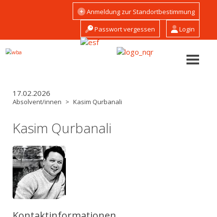
Direkt
Hauptnavigation
Anmeldung zur Standortbestimmung
zum
Gäste
Inhalt
Passwort vergessen
Login
17.02.2026
Absolvent/innen
Kasim Qurbanali
Kasim Qurbanali
Kontaktinformationen