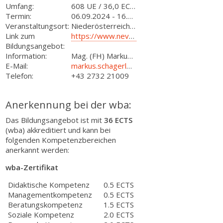
Umfang:
608 UE / 36,0 ECTS (wba)
Termin:
06.09.2024
-
16.01.2027
Veranstaltungsort:
Niederösterreich, Raum Krems
Link zum
https://www.neverest.at/akademie/ausbildung-weiterbildung/lebens-und-sozialbera…
Bildungsangebot:
Information:
Mag. (FH) Markus Frank-Schagerl
E-Mail:
markus.schagerl@neverest.at
Telefon:
+43 2732 21009
Anerkennung bei der wba:
Das Bildungsangebot ist mit
36 ECTS
(wba) akkreditiert und kann bei
folgenden Kompetenzbereichen
anerkannt werden:
wba-Zertifikat
Didaktische Kompetenz
0.5 ECTS
Managementkompetenz
0.5 ECTS
Beratungskompetenz
1.5 ECTS
Soziale Kompetenz
2.0 ECTS