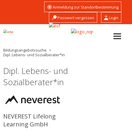
Direkt
Hauptnavigation
Anmeldung zur Standortbestimmung
zum
Gäste
Inhalt
Passwort vergessen
Login
Bildungsangebotssuche
Dipl. Lebens- und Sozialberater*in
Dipl. Lebens- und
Sozialberater*in
NEVEREST Lifelong
Learning GmbH