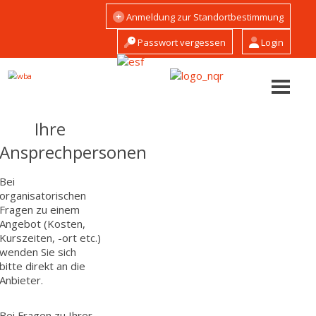
Direkt
Hauptnavigation
Anmeldung zur Standortbestimmung
zum
Gäste
Inhalt
Passwort vergessen
Login
Ihre
Ansprechpersonen
Bei
organisatorischen
Fragen zu einem
Angebot (Kosten,
Kurszeiten, -ort etc.)
wenden Sie sich
bitte direkt an die
Anbieter.
Bei Fragen zu Ihrer